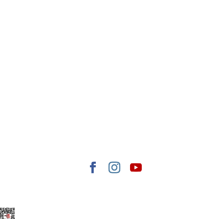
Elegant Themes
tarafından tasarlandı. |
WordPress
gururla sunar.