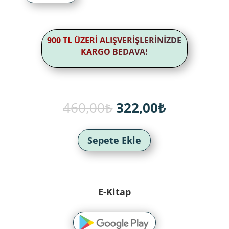
900 TL ÜZERİ ALIŞVERİŞLERİNİZDE
KARGO BEDAVA!
Orijinal
Şu
460,00
₺
322,00
₺
fiyat:
andaki
460,00₺.
fiyat:
322,00₺.
Sepete Ekle
E-Kitap