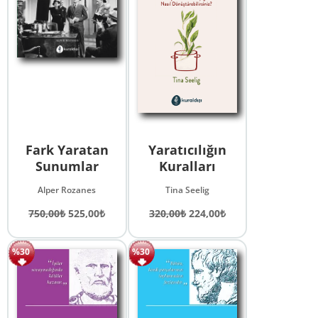
Fark Yaratan
Yaratıcılığın
Sunumlar
Kuralları
Alper Rozanes
Tina Seelig
Orijinal
Şu
Orijinal
Şu
750,00
₺
525,00
₺
320,00
₺
224,00
₺
fiyat:
andaki
fiyat:
andaki
750,00₺.
fiyat:
320,00₺.
fiyat:
%30
%30
525,00₺.
224,00₺.