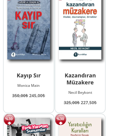
Kayıp Sır
Kazandıran
Müzakere
Monica Main
Necil Beykont
Orijinal
Şu
350,00
₺
245,00
₺
fiyat:
andaki
Orijinal
Şu
325,00
₺
227,50
₺
350,00₺.
fiyat:
fiyat:
andaki
245,00₺.
325,00₺.
fiyat:
%30
%30
227,50₺.