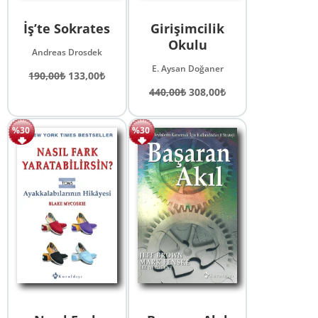
İş’te Sokrates
Girişimcilik
Okulu
Andreas Drosdek
E. Aysan Doğaner
Orijinal
Şu
190,00
₺
133,00
₺
fiyat:
andaki
Orijinal
Şu
440,00
₺
308,00
₺
190,00₺.
fiyat:
fiyat:
andaki
133,00₺.
440,00₺.
fiyat:
%30
%30
308,00₺.