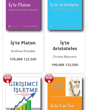
İş’te Platon
İş’te
Aristoteles
Andreas Drosdek
Christa Mesnaric
Orijinal
Şu
175,00
₺
122,50
₺
fiyat:
andaki
Orijinal
Şu
190,00
₺
133,00
₺
175,00₺.
fiyat:
fiyat:
andaki
122,50₺.
190,00₺.
fiyat:
%30
%30
133,00₺.