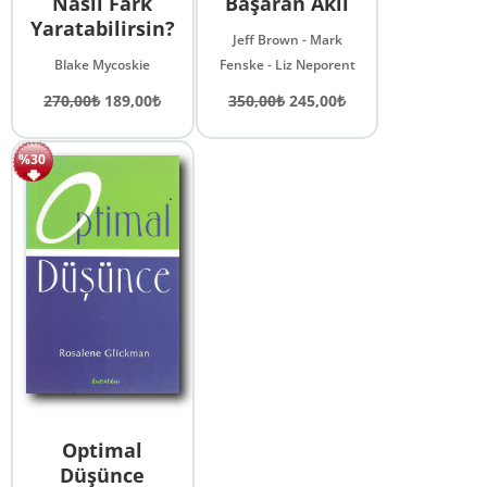
Nasıl Fark
Başaran Akıl
Yaratabilirsin?
Jeff Brown - Mark
Blake Mycoskie
Fenske - Liz Neporent
Orijinal
Şu
Orijinal
Şu
270,00
₺
189,00
₺
350,00
₺
245,00
₺
fiyat:
andaki
fiyat:
andaki
270,00₺.
fiyat:
350,00₺.
fiyat:
%30
189,00₺.
245,00₺.
Optimal
Düşünce