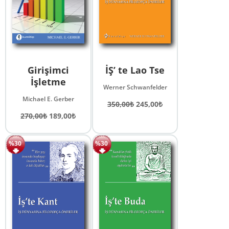
Girişimci
İŞ’ te Lao Tse
İşletme
Werner Schwanfelder
Michael E. Gerber
Orijinal
Şu
350,00
₺
245,00
₺
Orijinal
Şu
fiyat:
andaki
270,00
₺
189,00
₺
fiyat:
andaki
350,00₺.
fiyat:
270,00₺.
fiyat:
245,00₺.
%30
%30
189,00₺.