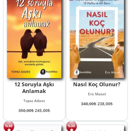
12 Soruyla Aşkı
Nasıl Koç Olunur?
Anlamak
Eric Maisel
Topaz Adizes
Orijinal
Şu
340,00
₺
238,00
₺
Orijinal
Şu
fiyat:
andaki
350,00
₺
245,00
₺
fiyat:
andaki
340,00₺.
fiyat:
350,00₺.
fiyat:
238,00₺.
%30
%30
245,00₺.