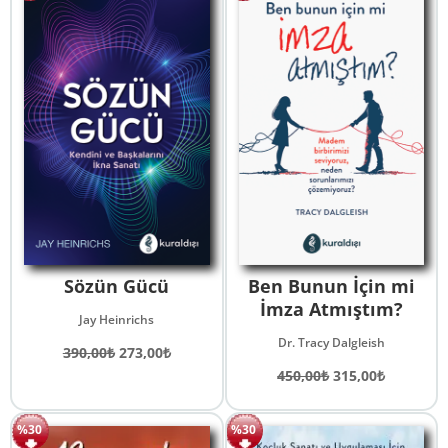
Sözün Gücü
Ben Bunun İçin mi
İmza Atmıştım?
Jay Heinrichs
Dr. Tracy Dalgleish
Orijinal
Şu
390,00
₺
273,00
₺
fiyat:
andaki
Orijinal
Şu
450,00
₺
315,00
₺
390,00₺.
fiyat:
fiyat:
andaki
273,00₺.
450,00₺.
fiyat:
%30
%30
315,00₺.