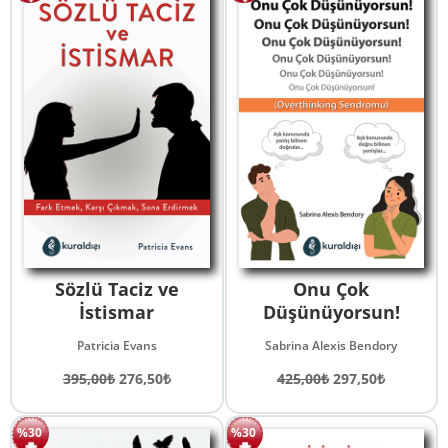
Sözlü Taciz ve
Onu Çok
İstismar
Düşünüyorsun!
Patricia Evans
Sabrina Alexis Bendory
Orijinal
Şu
Orijinal
Şu
395,00
₺
276,50
₺
425,00
₺
297,50
₺
fiyat:
andaki
fiyat:
andaki
395,00₺.
fiyat:
425,00₺.
fiyat:
%30
%30
276,50₺.
297,50₺.