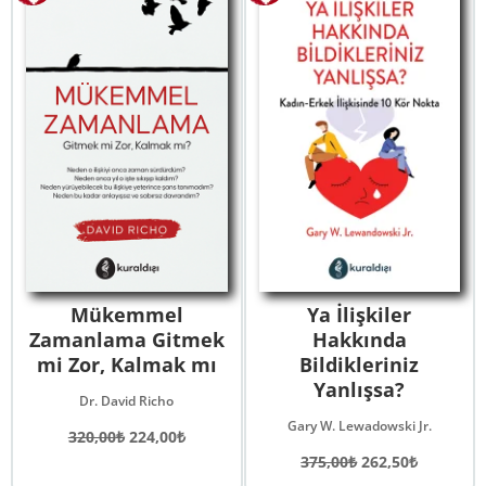
Mükemmel
Ya İlişkiler
Zamanlama Gitmek
Hakkında
mi Zor, Kalmak mı
Bildikleriniz
Yanlışsa?
Dr. David Richo
Gary W. Lewadowski Jr.
Orijinal
Şu
320,00
₺
224,00
₺
fiyat:
andaki
Orijinal
Şu
375,00
₺
262,50
₺
320,00₺.
fiyat:
fiyat:
andaki