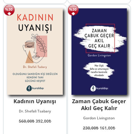
224,00₺.
375,00₺.
fiyat:
%30
%30
262,50₺.
Kadının Uyanışı
Zaman Çabuk Geçer
Akıl Geç Kalır
Dr. Shefali Tsabary
Gordon Livingston
Orijinal
Şu
560,00
₺
392,00
₺
fiyat:
andaki
Orijinal
Şu
230,00
₺
161,00
₺