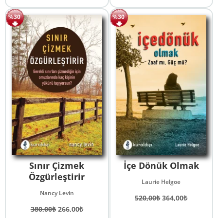
500,00₺.
fiyat:
fiyat:
andaki
350,00₺.
550,00₺.
fiyat:
%30
%30
385,00₺.
Sınır Çizmek
İçe Dönük Olmak
Özgürleştirir
Laurie Helgoe
Nancy Levin
Orijinal
Şu
520,00
₺
364,00
₺
Orijinal
Şu
fiyat:
andaki
380,00
₺
266,00
₺