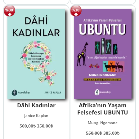
560,00₺.
fiyat:
fiyat:
andaki
392,00₺.
230,00₺.
fiyat:
%30
%30
161,00₺.
Dâhi Kadınlar
Afrika’nın Yaşam
Felsefesi UBUNTU
Janice Kaplan
Mungi Ngomane
Orijinal
Şu
500,00
₺
350,00
₺
fiyat:
andaki
Orijinal
Şu
550,00
₺
385,00
₺