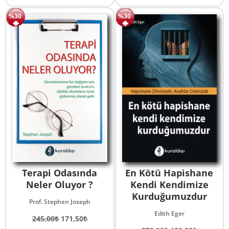
340,00₺.
fiyat:
350,00₺.
fiyat:
%30
%30
238,00₺.
245,00₺.
Terapi Odasında
En Kötü Hapishane
Neler Oluyor ?
Kendi Kendimize
Kurduğumuzdur
Prof. Stephen Joseph
Edith Eger
Orijinal
Şu
245,00
₺
171,50
₺