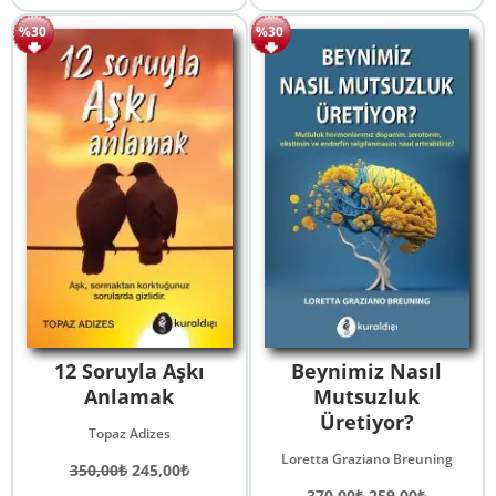
465,00₺.
fiyat:
420,00₺.
fiyat:
%30
%30
325,50₺.
294,00₺.
12 Soruyla Aşkı
Beynimiz Nasıl
Anlamak
Mutsuzluk
Üretiyor?
Topaz Adizes
Loretta Graziano Breuning
Orijinal
Şu
350,00
₺
245,00
₺
fiyat:
andaki
Orijinal
Şu
370,00
₺
259,00
₺