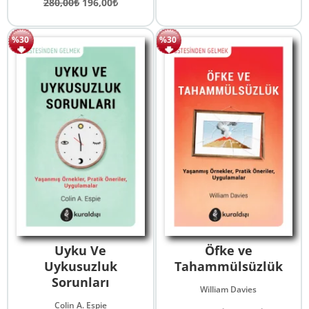
Orijinal
Şu
fiyat:
andaki
280,00
₺
196,00
₺
fiyat:
andaki
180,00₺.
fiyat:
280,00₺.
fiyat:
126,00₺.
%30
%30
196,00₺.
Uyku Ve
Öfke ve
Uykusuzluk
Tahammülsüzlük
Sorunları
William Davies
Colin A. Espie