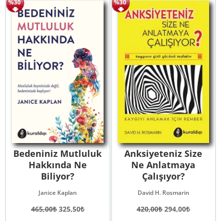
%30
%30
259,00₺.
Bedeniniz Mutluluk
Anksiyeteniz Size
Hakkında Ne
Ne Anlatmaya
Biliyor?
Çalışıyor?
Janice Kaplan
David H. Rosmarin
Orijinal
Şu
Orijinal
Şu
465,00
₺
325,50
₺
420,00
₺
294,00
₺
fiyat:
andaki
fiyat:
andaki