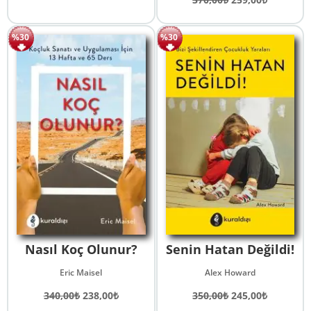
350,00₺.
fiyat:
fiyat:
andaki
245,00₺.
370,00₺.
fiyat:
%30
%30
259,00₺.
Nasıl Koç Olunur?
Senin Hatan Değildi!
Eric Maisel
Alex Howard
Orijinal
Şu
Orijinal
Şu
340,00
₺
238,00
₺
350,00
₺
245,00
₺
fiyat:
andaki
fiyat:
andaki