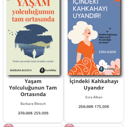
Yaşam
İçindeki Kahkahayı
Yolculuğunun Tam
Uyandır
Ortasında
Esra Alkan
Barbara Bleisch
Orijinal
Şu
250,00
₺
175,00
₺
Orijinal
Şu
fiyat:
andaki
370,00
₺
259,00
₺
fiyat:
andaki
250,00₺.
fiyat:
370,00₺.
fiyat:
175,00₺.