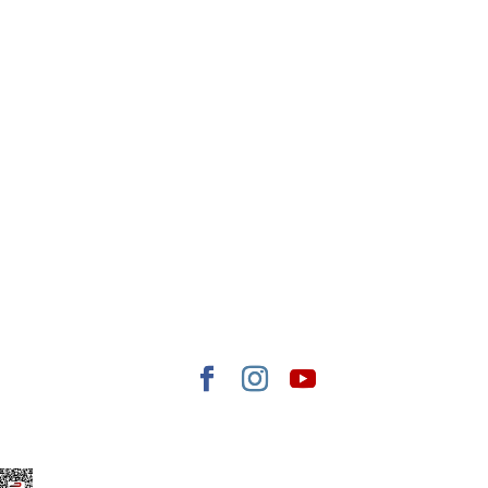
Elegant Themes
tarafından tasarlandı. |
WordPress
gururla sunar.