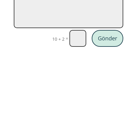
Gönder
=
10 + 2