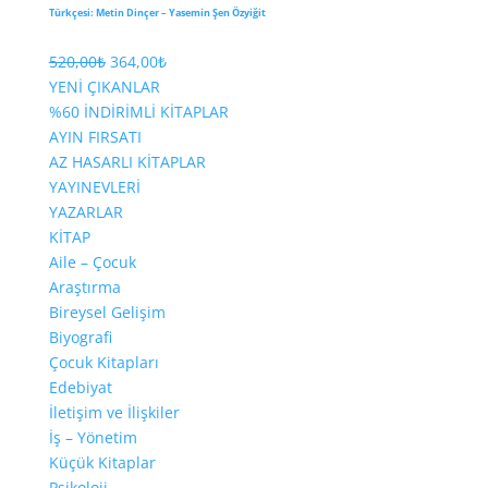
Türkçesi: Metin Dinçer – Yasemin Şen Özyiğit
Orijinal
Şu
520,00
₺
364,00
₺
fiyat:
andaki
YENİ ÇIKANLAR
520,00₺.
fiyat:
%60 İNDİRİMLİ KİTAPLAR
364,00₺.
AYIN FIRSATI
AZ HASARLI KİTAPLAR
YAYINEVLERİ
YAZARLAR
KİTAP
Aile – Çocuk
Araştırma
Bireysel Gelişim
Biyografi
Çocuk Kitapları
Edebiyat
İletişim ve İlişkiler
İş – Yönetim
Küçük Kitaplar
Psikoloji