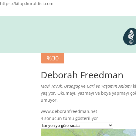
https://kitap.kuraldisi.com
%30
%30
%30
Deborah Freedman
Mavi Tavuk, Utangaç
ve
Carl ve Yaşamın Anlamı
ki
yaşıyor. Okumayı, yazmayı ve boya yapmayı çok 
umuyor.
www.deborahfreedman.net
En
4 sonucun tümü gösteriliyor
yeniye
göre