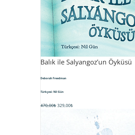
Balık ile Salyangoz’un Öyküsü
Deborah Freedman
Türkçesi: Nil Gün
Orijinal
Şu
470,00
₺
329,00
₺
fiyat:
andaki
470,00₺.
fiyat:
329,00₺.