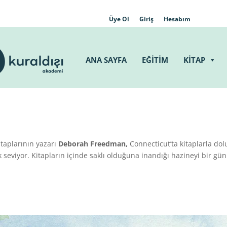
Üye Ol
Giriş
Hesabım
ANA SAYFA
EĞİTİM
KİTAP
taplarının yazarı
Deborah Freedman,
Connecticut’ta kitaplarla dol
seviyor. Kitapların içinde saklı olduğuna inandığı hazineyi bir gün