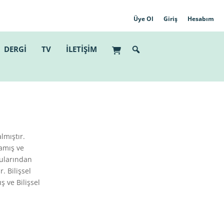
Üye Ol
Giriş
Hesabım
DERGİ
TV
İLETİŞİM
lmıştır.
lamış ve
cularından
. Bilişsel
 ve Bilişsel