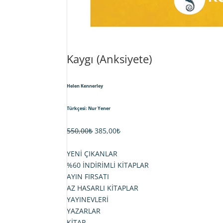
Kaygı (Anksiyete)
Helen Kennerley
Türkçesi: Nur Yener
Orijinal
Şu
550,00
₺
385,00
₺
fiyat:
andaki
550,00₺.
fiyat:
YENİ ÇIKANLAR
385,00₺.
%60 İNDİRİMLİ KİTAPLAR
AYIN FIRSATI
AZ HASARLI KİTAPLAR
YAYINEVLERİ
YAZARLAR
KİTAP