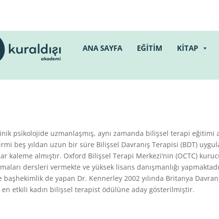
ANA SAYFA
EĞİTİM
KİTAP
inik psikolojide uzmanlaşmış, aynı zamanda bilişsel terapi eğitimi a
rmi beş yıldan uzun bir süre Bilişsel Davranış Terapisi (BDT) uygu
aplar kaleme almıştır. Oxford Bilişsel Terapi Merkezi’nin (OCTC) kuru
ışmaları dersleri vermekte ve yüksek lisans danışmanlığı yapmaktadır
 başhekimlik de yapan Dr. Kennerley 2002 yılında Britanya Davranış
en etkili kadın bilişsel terapist ödülüne aday gösterilmiştir.