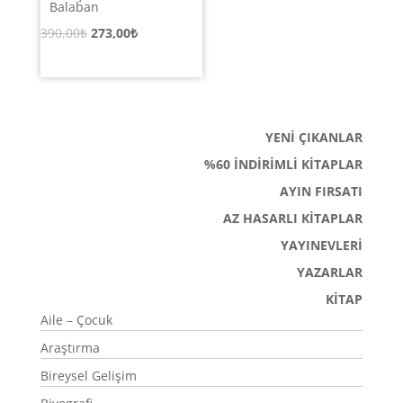
Balaban
Orijinal
Şu
390,00
₺
273,00
₺
fiyat:
andaki
390,00₺.
fiyat:
273,00₺.
YENİ ÇIKANLAR
%60 İNDİRİMLİ KİTAPLAR
AYIN FIRSATI
AZ HASARLI KİTAPLAR
YAYINEVLERİ
YAZARLAR
KİTAP
Aile – Çocuk
Araştırma
Bireysel Gelişim