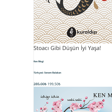
Stoacı Gibi Düşün İyi Yaşa!
Ken Mogi
Türkçesi: Senem Balaban
Orijinal
Şu
285,00
₺
199,50
₺
fiyat:
andaki
285,00₺.
fiyat:
199,50₺.