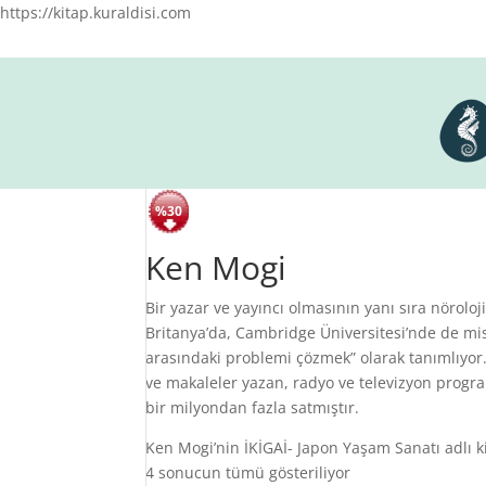
https://kitap.kuraldisi.com
%30
%30
%30
Ken Mogi
Bir yazar ve yayıncı olmasının yanı sıra nörolo
Britanya’da, Cambridge Üniversitesi’nde de mi
arasındaki problemi çözmek” olarak tanımlıyor.
ve makaleler yazan, radyo ve televizyon progr
bir milyondan fazla satmıştır.
Ken Mogi’nin İKİGAİ- Japon Yaşam Sanatı adlı ki
En
4 sonucun tümü gösteriliyor