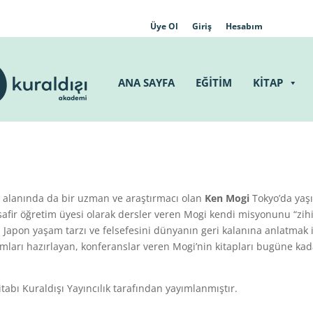
Üye Ol
Giriş
Hesabım
ANA SAYFA
EĞİTİM
KİTAP
ji alanında da bir uzman ve araştırmacı olan
Ken
Mogi
Tokyo’da yaşı
safir öğretim üyesi olarak dersler veren Mogi kendi misyonunu “zih
 Japon yaşam tarzı ve felsefesini dünyanın geri kalanına anlatmak i
amları hazırlayan, konferanslar veren Mogi’nin kitapları bugüne ka
tabı Kuraldışı Yayıncılık tarafından yayımlanmıştır.