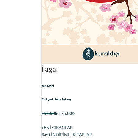
İkigai
Ken Mogi
Türkçesi: Seda Toksoy
Orijinal
Şu
250,00
₺
175,00
₺
fiyat:
andaki
250,00₺.
fiyat:
YENİ ÇIKANLAR
175,00₺.
%60 İNDİRİMLİ KİTAPLAR