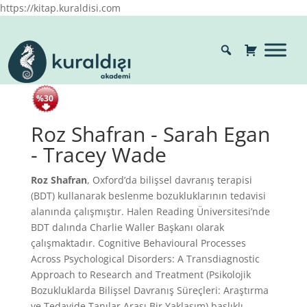
https://kitap.kuraldisi.com
%30
Roz Shafran - Sarah Egan
- Tracey Wade
Roz Shafran
, Oxford’da bilişsel davranış terapisi
(BDT) kullanarak beslenme bozukluklarının tedavisi
alanında çalışmıştır. Halen Reading Üniversitesi’nde
BDT dalında Charlie Waller Başkanı olarak
çalışmaktadır. Cognitive Behavioural Processes
Across Psychological Disorders: A Transdiagnostic
Approach to Research and Treatment (Psikolojik
Bozukluklarda Bilişsel Davranış Süreçleri: Araştırma
ve Tedavide Tanılar Arası Bir Yaklaşım) başlıklı