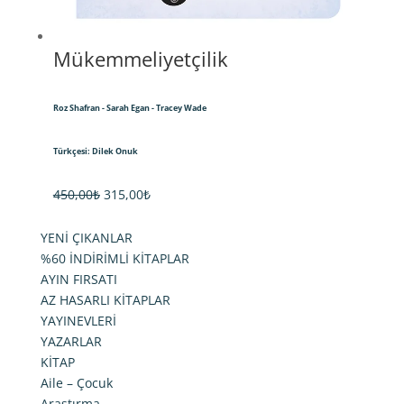
Mükemmeliyetçilik
Roz Shafran - Sarah Egan - Tracey Wade
Türkçesi: Dilek Onuk
Orijinal
Şu
450,00
₺
315,00
₺
fiyat:
andaki
YENİ ÇIKANLAR
450,00₺.
fiyat:
%60 İNDİRİMLİ KİTAPLAR
315,00₺.
AYIN FIRSATI
AZ HASARLI KİTAPLAR
YAYINEVLERİ
YAZARLAR
KİTAP
Aile – Çocuk
Araştırma