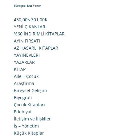
Türkçesi: Nur Yener
Orijinal
Şu
430,00
₺
301,00
₺
fiyat:
andaki
YENİ ÇIKANLAR
430,00₺.
fiyat:
%60 İNDİRİMLİ KİTAPLAR
301,00₺.
AYIN FIRSATI
AZ HASARLI KİTAPLAR
YAYINEVLERİ
YAZARLAR
KİTAP
Aile – Çocuk
Araştırma
Bireysel Gelişim
Biyografi
Çocuk Kitapları
Edebiyat
İletişim ve İlişkiler
İş – Yönetim
Küçük Kitaplar