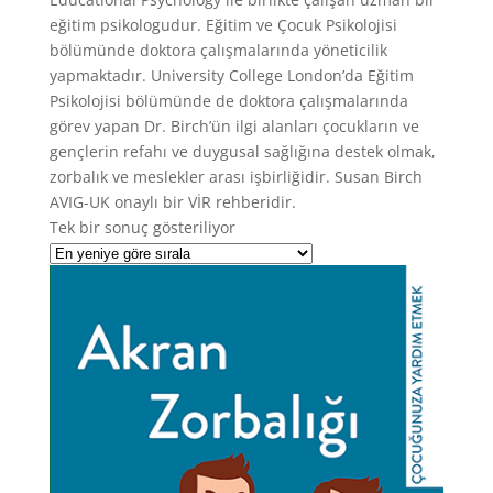
eğitim psikologudur. Eğitim ve Çocuk Psikolojisi
bölümünde doktora çalışmalarında yöneticilik
yapmaktadır. University College London’da Eğitim
Psikolojisi bölümünde de doktora çalışmalarında
görev yapan Dr. Birch’ün ilgi alanları çocukların ve
gençlerin refahı ve duygusal sağlığına destek olmak,
zorbalık ve meslekler arası işbirliğidir. Susan Birch
AVIG-UK onaylı bir VİR rehberidir.
Tek bir sonuç gösteriliyor