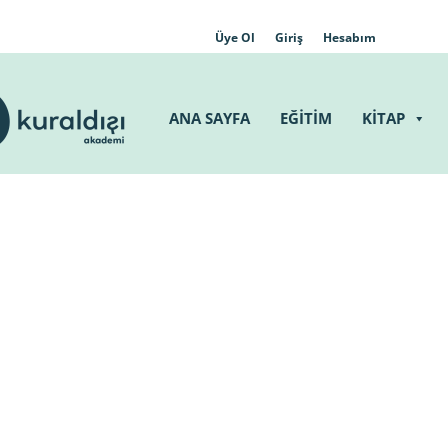
Üye Ol
Giriş
Hesabım
ANA SAYFA
EĞİTİM
KİTAP
Press
gururla sunar.