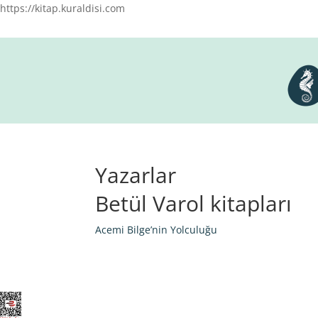
https://kitap.kuraldisi.com
Yazarlar
Betül Varol kitapları
Acemi Bilge’nin Yolculuğu
Elegant Themes
tarafından tasarlandı. |
Word