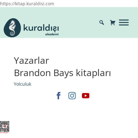
https://kitap.kuraldisi.com
Yazarlar
Brandon Bays kitapları
Yolculuk
Elegant Themes
tarafından tasarlandı. |
WordPress
gururla sunar.