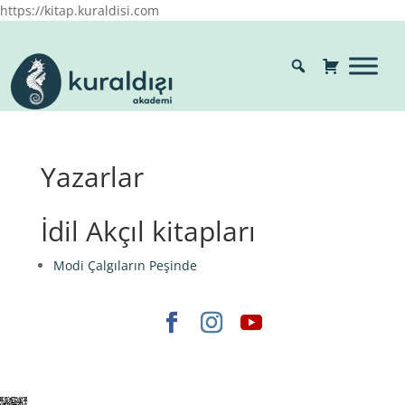
https://kitap.kuraldisi.com
Yazarlar
İdil Akçıl kitapları
Modi Çalgıların Peşinde
Elegant Themes
tarafından tasarlandı. |
WordPress
gururla sunar.