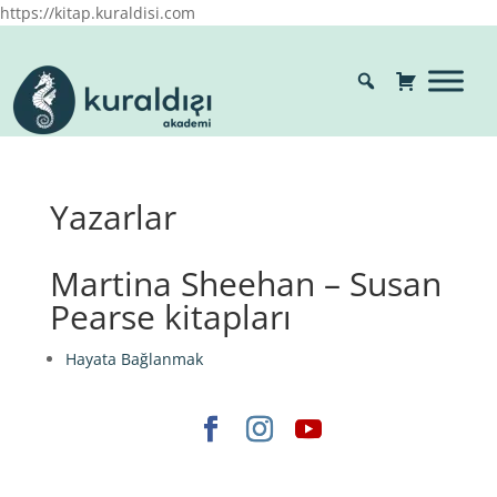
https://kitap.kuraldisi.com
Yazarlar
Martina Sheehan – Susan
Pearse kitapları
Hayata Bağlanmak
Elegant Themes
tarafından tasarlandı. |
WordPress
gururla sunar.