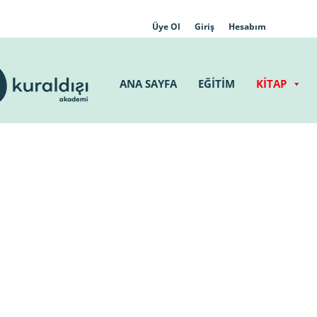
Üye Ol
Giriş
Hesabım
ANA SAYFA
EĞİTİM
KİTAP
Press
gururla sunar.