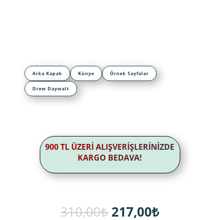
Arka Kapak
Künye
Örnek Sayfalar
Drew Daywalt
900 TL ÜZERİ ALIŞVERİŞLERİNİZDE
KARGO BEDAVA!
Orijinal
Şu
310,00
₺
217,00
₺