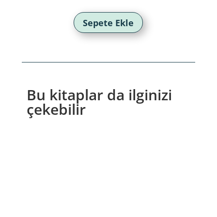
fiyat:
andaki
310,00₺.
fiyat:
217,00₺.
Sepete Ekle
Bu kitaplar da ilginizi
çekebilir