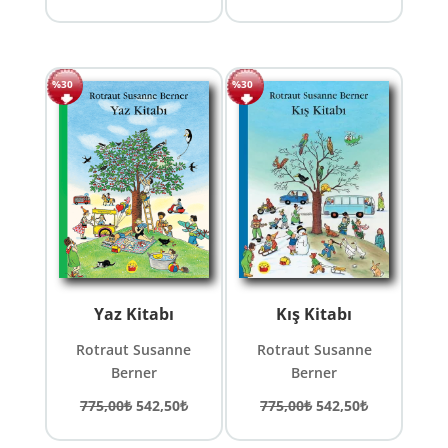
fiyat:
andaki
542,50₺.
745,00₺.
fiyat:
521,50₺.
%30
%30
Yaz Kitabı
Kış Kitabı
Rotraut Susanne
Rotraut Susanne
Berner
Berner
Orijinal
Şu
Orijinal
Şu
775,00
₺
542,50
₺
775,00
₺
542,50
₺
fiyat:
andaki
fiyat:
andaki