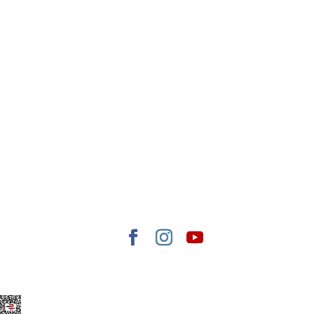
Elegant Themes
tarafından tasarlandı. |
WordPress
gururla sunar.