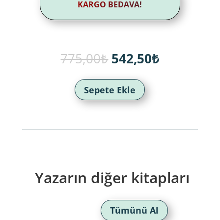
KARGO BEDAVA!
Orijinal
Şu
775,00
₺
542,50
₺
fiyat:
andaki
775,00₺.
fiyat:
542,50₺.
Sepete Ekle
Yazarın diğer kitapları
Tümünü Al