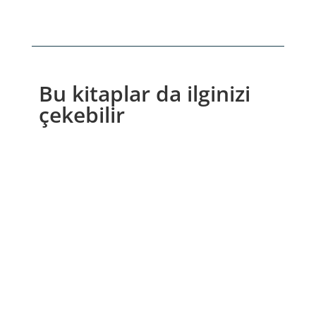
775,00₺.
fiyat:
775,00₺.
fiyat:
542,50₺.
542,50₺.
Bu kitaplar da ilginizi
çekebilir