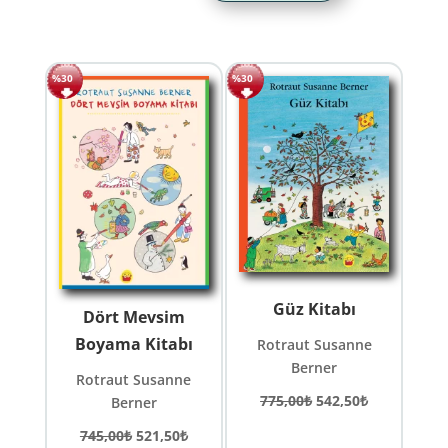
%30
%30
Güz Kitabı
Dört Mevsim
Boyama Kitabı
Rotraut Susanne
Berner
Rotraut Susanne
Orijinal
Şu
775,00
₺
542,50
₺
Berner
fiyat:
andaki
Orijinal
Şu
745,00
₺
521,50
₺
775,00₺.
fiyat: