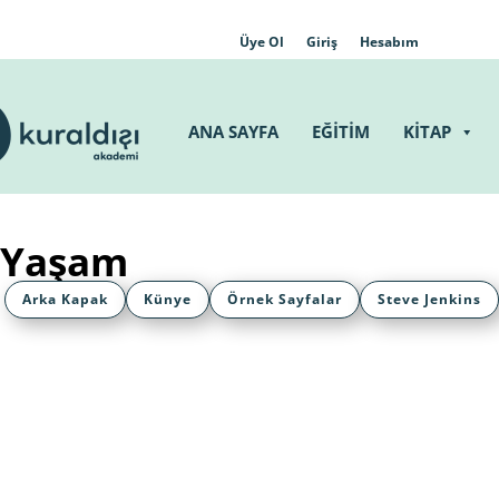
Üye Ol
Giriş
Hesabım
ANA SAYFA
EĞİTİM
KİTAP
 Yaşam
Arka Kapak
Künye
Örnek Sayfalar
Steve Jenkins