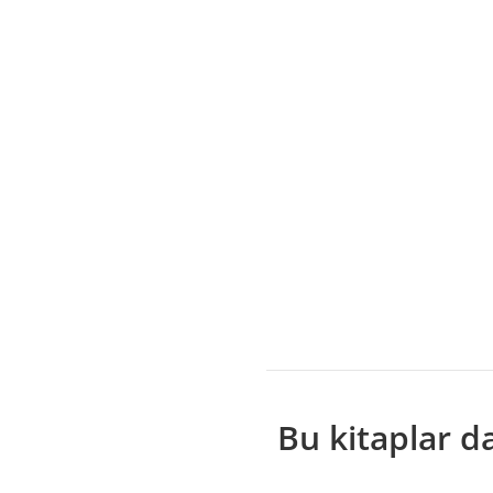
900 TL ÜZERİ ALI
BEDAVA!
Bu kitaplar da 