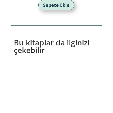
400,00₺.
fiyat:
280,00₺.
Sepete Ekle
Bu kitaplar da ilginizi
çekebilir