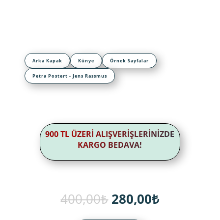
Arka Kapak
Künye
Örnek Sayfalar
Petra Postert - Jens Rassmus
900 TL ÜZERİ ALIŞVERİŞLERİNİZDE
KARGO BEDAVA!
Orijinal
Şu
400,00
₺
280,00
₺
fiyat:
andaki