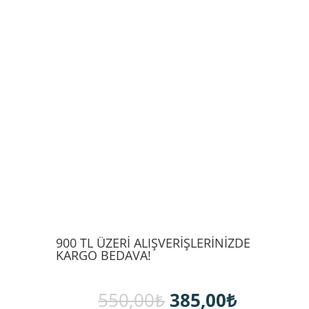
900 TL ÜZERİ ALIŞVERİŞLERİNİZDE
KARGO BEDAVA!
Orijinal
Şu
550,00
₺
385,00
₺