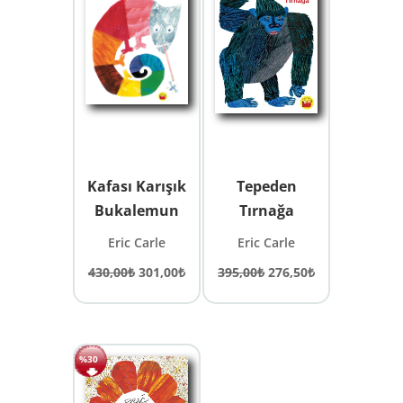
Kafası Karışık
Tepeden
Bukalemun
Tırnağa
Eric Carle
Eric Carle
Orijinal
Şu
Orijinal
Şu
430,00
₺
301,00
₺
395,00
₺
276,50
₺
fiyat:
andaki
fiyat:
andaki
430,00₺.
fiyat:
395,00₺.
fiyat:
301,00₺.
276,50₺.
%30