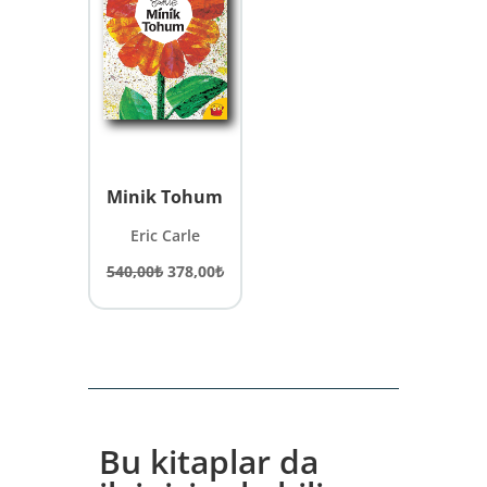
Minik Tohum
Eric Carle
Orijinal
Şu
540,00
₺
378,00
₺
fiyat:
andaki
540,00₺.
fiyat:
378,00₺.
Bu kitaplar da