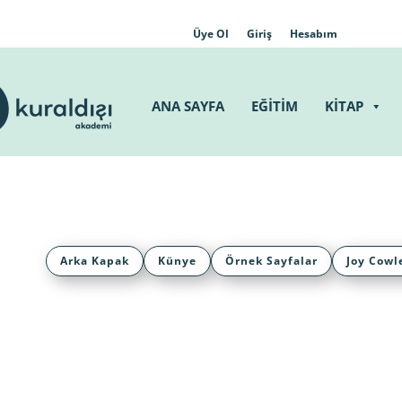
Üye Ol
Giriş
Hesabım
ANA SAYFA
EĞİTİM
KİTAP
Arka Kapak
Künye
Örnek Sayfalar
Joy Cowl