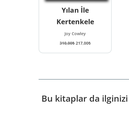
Yılan İle
Kertenkele
Joy Cowley
Orijinal
Şu
310,00
₺
217,00
₺
fiyat:
andaki
310,00₺.
fiyat:
217,00₺.
Bu kitaplar da ilginizi