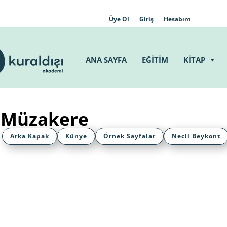
Üye Ol
Giriş
Hesabım
ANA SAYFA
EĞİTİM
KİTAP
 Müzakere
Arka Kapak
Künye
Örnek Sayfalar
Necil Beykont