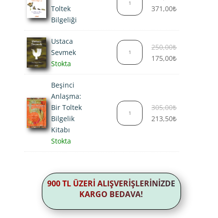
fiyat:
Şu
Toltek
371,00
₺
530,00₺.
andaki
Bilgeliği
fiyat:
Ustaca
371,00₺.
Orijinal
250,00
₺
Sevmek
fiyat:
Şu
175,00
₺
Stokta
250,00₺.
andaki
fiyat:
Beşinci
175,00₺.
Anlaşma:
Orijinal
Bir Toltek
305,00
₺
fiyat:
Şu
Bilgelik
213,50
₺
305,00₺.
andaki
Kitabı
fiyat:
Stokta
213,50₺.
900 TL ÜZERİ ALIŞVERİŞLERİNİZDE
KARGO BEDAVA!