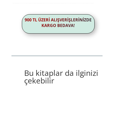
fiyat:
343,00₺.
900 TL ÜZERİ ALIŞVERİŞLERİNİZDE
KARGO BEDAVA!
Bu kitaplar da ilginizi
çekebilir