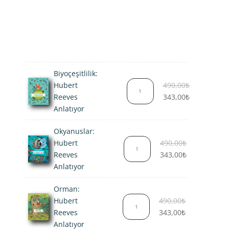
Biyoçeşitlilik:
Orijinal
Hubert
490,00
₺
fiyat:
Şu
Reeves
343,00
₺
490,00₺.
andaki
Anlatıyor
fiyat:
Okyanuslar:
343,00₺.
Orijinal
Hubert
490,00
₺
fiyat:
Şu
Reeves
343,00
₺
490,00₺.
andaki
Anlatıyor
fiyat:
Orman:
343,00₺.
Orijinal
Hubert
490,00
₺
fiyat:
Şu
Reeves
343,00
₺
490,00₺.
andaki
Anlatıyor