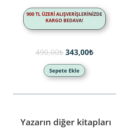
900 TL ÜZERİ ALIŞVERİŞLERİNİZDE
KARGO BEDAVA!
Orijinal
Şu
490,00
₺
343,00
₺
fiyat:
andaki
490,00₺.
fiyat:
343,00₺.
Sepete Ekle
Yazarın diğer kitapları