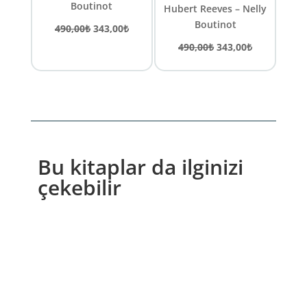
Boutinot
Hubert Reeves – Nelly
Boutinot
Orijinal
Şu
490,00
₺
343,00
₺
fiyat:
andaki
Orijinal
Şu
490,00
₺
343,00
₺
490,00₺.
fiyat:
fiyat:
andaki
343,00₺.
490,00₺.
fiyat:
343,00₺.
Bu kitaplar da ilginizi
çekebilir