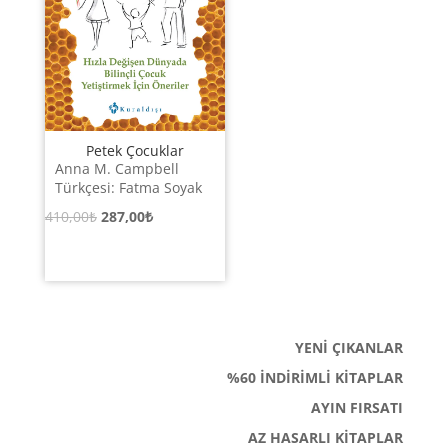
Petek Çocuklar
Anna M. Campbell
Türkçesi: Fatma Soyak
Orijinal
Şu
410,00
₺
287,00
₺
fiyat:
andaki
410,00₺.
fiyat:
287,00₺.
YENİ ÇIKANLAR
%60 İNDİRİMLİ KİTAPLAR
AYIN FIRSATI
AZ HASARLI KİTAPLAR