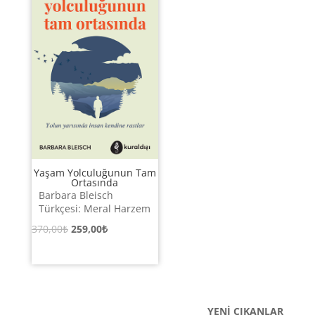
Yaşam Yolculuğunun Tam
Ortasında
Barbara Bleisch
Türkçesi: Meral Harzem
Orijinal
Şu
370,00
₺
259,00
₺
fiyat:
andaki
370,00₺.
fiyat:
259,00₺.
YENİ ÇIKANLAR