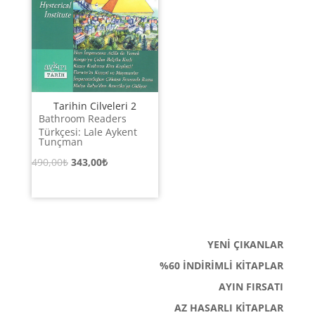
Tarihin Cilveleri 2
Bathroom Readers
Türkçesi: Lale Aykent
Tunçman
Orijinal
Şu
490,00
₺
343,00
₺
fiyat:
andaki
490,00₺.
fiyat:
343,00₺.
YENİ ÇIKANLAR
%60 İNDİRİMLİ KİTAPLAR
AYIN FIRSATI
AZ HASARLI KİTAPLAR