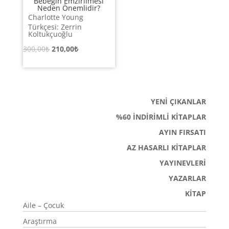
Bebeğin Emzirilmesi
Neden Önemlidir?
Charlotte Young
Türkçesi: Zerrin
Koltukçuoğlu
Orijinal
Şu
300,00
₺
210,00
₺
fiyat:
andaki
300,00₺.
fiyat:
210,00₺.
YENİ ÇIKANLAR
%60 İNDİRİMLİ KİTAPLAR
AYIN FIRSATI
AZ HASARLI KİTAPLAR
YAYINEVLERİ
YAZARLAR
KİTAP
Aile – Çocuk
Araştırma