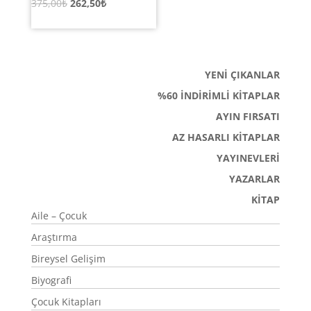
Orijinal
Şu
375,00
₺
262,50
₺
fiyat:
andaki
375,00₺.
fiyat:
262,50₺.
YENİ ÇIKANLAR
%60 İNDİRİMLİ KİTAPLAR
AYIN FIRSATI
AZ HASARLI KİTAPLAR
YAYINEVLERİ
YAZARLAR
KİTAP
Aile – Çocuk
Araştırma
Bireysel Gelişim
Biyografi
Çocuk Kitapları