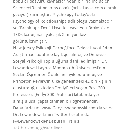
popüler başvuru kaynaklarından biri haline gelen
ScienceofRelationships.com’u (artık Luvze.com olarak
geçiyor) kurmuştur. Psychology Today’deki
Psychology of Relationships adlı blogu yazmaktadır
ve “Break-ups Don’t Have to Leave You Broken” adlı
TEDx konuşması yaklaşık 2 milyon kez
görüntülenmiştir.
New Jersey Psikoloji Derneği’nce Gelecek Vaat Eden
Araştırmacı ödülüne layık görülmüş ve Deneysel
Sosyal Psikoloji Topluluğu’na dahil edilmiştir. Dr.
Lewandowski ayrıca Monmouth Üniversitesi’nin
Seçkin Öğretmen Ödülü’ne layık bulunmuş ve
Princeton Review’ın ülke genelindeki 42 bin kişinin
oluşturduğu listeden “en iyi”leri seçen Best 300
Professors (En İyi 300 Profesör) kitabında yer
almış,ulusal çapta tanınan bir öğretmendir.
Daha fazlasını www.GaryLewandowski.com’da ya da
Dr. Lewandowski’nin Twitter hesabında
(@LewandowskiPhD) bulabilirsiniz.
Tek bir sonuç gösteriliyor