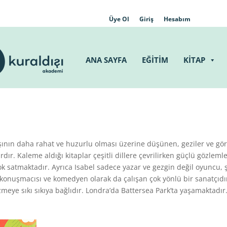
Üye Ol
Giriş
Hesabım
ANA SAYFA
EĞİTİM
KİTAP
ının daha rahat ve huzurlu olması üzerine düşünen, geziler ve gö
dır. Kaleme aldığı kitaplar çeşitli dillere çevrilirken güçlü gözleml
ok satmaktadır. Ayrıca Isabel sadece yazar ve gezgin değil oyuncu, ş
k konuşmacısı ve komedyen olarak da çalışan çok yönlü bir sanatçıdı
meye sıkı sıkıya bağlıdır. Londra’da Battersea Park’ta yaşamaktadır