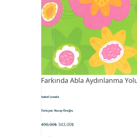
Farkında Abla Aydınlanma Yol
Isabel Losada
Türkçesi: Nuray Önoğlu
Orijinal
Şu
490,00
₺
343,00
₺
fiyat:
andaki