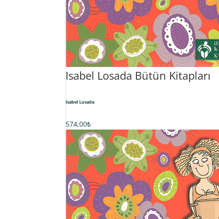
Isabel Losada Bütün Kitapları
Isabel Losada
574,00
₺