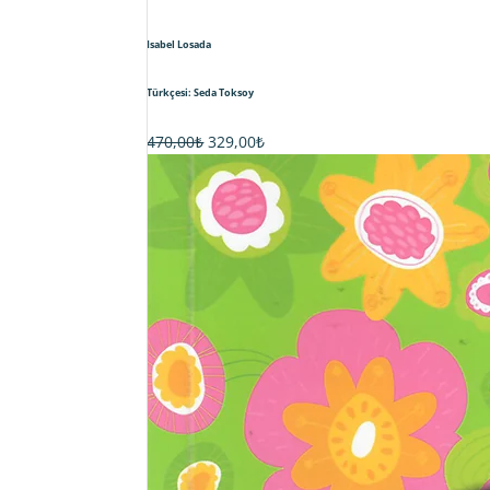
Isabel Losada
Türkçesi: Seda Toksoy
Orijinal
Şu
470,00
₺
329,00
₺
fiyat:
andaki
470,00₺.
fiyat:
329,00₺.