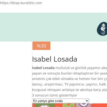
https://kitap.kuraldisi.com
%30
%30
Isabel Losada
Isabel Losada
mutluluk ve günlük yaşamın akış
yapan ve sonuçta bunları kitaplaştıran bir yazar
anlatımı çok etkili olmakta ve hemen her biri ç
dansçı, araştırmacı, TV yapımcısı, yayıncı, hal
Kurgusal olmayan anlatıya ve akıntıya karşı yüz
En
3 sonucun tümü gösteriliyor
yeniye
göre