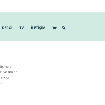
DERGİ
TV
İLETİŞİM
rüşmeler
eri ve mizahi
arkıcı,
r.
.