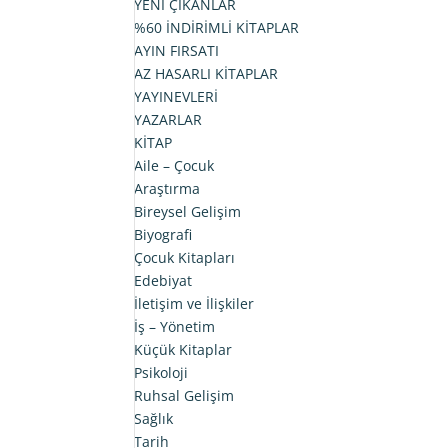
490,00₺.
fiyat:
YENİ ÇIKANLAR
343,00₺.
%60 İNDİRİMLİ KİTAPLAR
AYIN FIRSATI
AZ HASARLI KİTAPLAR
YAYINEVLERİ
YAZARLAR
KİTAP
Aile – Çocuk
Araştırma
Bireysel Gelişim
Biyografi
Çocuk Kitapları
Edebiyat
İletişim ve İlişkiler
İş – Yönetim
Küçük Kitaplar
Psikoloji
Ruhsal Gelişim
Sağlık
Tarih