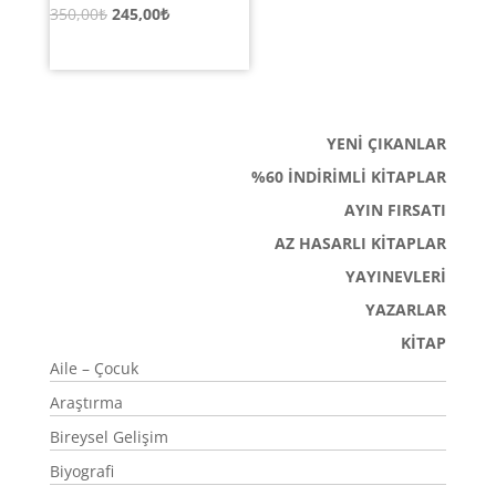
Orijinal
Şu
350,00
₺
245,00
₺
fiyat:
andaki
350,00₺.
fiyat:
245,00₺.
YENİ ÇIKANLAR
%60 İNDİRİMLİ KİTAPLAR
AYIN FIRSATI
AZ HASARLI KİTAPLAR
YAYINEVLERİ
YAZARLAR
KİTAP
Aile – Çocuk
Araştırma
Bireysel Gelişim
Biyografi