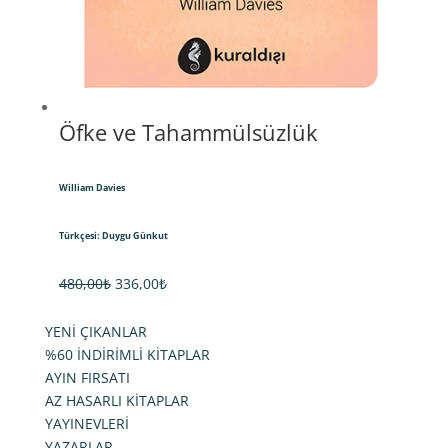
Öfke ve Tahammülsüzlük
William Davies
Türkçesi: Duygu Günkut
Orijinal
Şu
480,00
₺
336,00
₺
fiyat:
andaki
YENİ ÇIKANLAR
480,00₺.
fiyat:
%60 İNDİRİMLİ KİTAPLAR
336,00₺.
AYIN FIRSATI
AZ HASARLI KİTAPLAR
YAYINEVLERİ
YAZARLAR