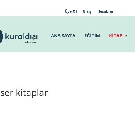
Üye Ol
Giriş
Hesabım
ANA SAYFA
EĞİTİM
KİTAP
er kitapları