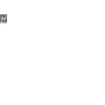
Elegant Themes
tarafından tasarlandı. |
Word