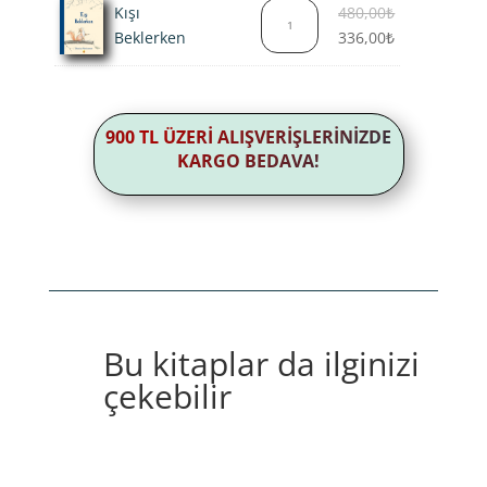
fiyat:
Orijinal
Kışı
480,00
₺
308,00₺.
fiyat:
Şu
Beklerken
336,00
₺
480,00₺.
andaki
fiyat:
336,00₺.
900 TL ÜZERİ ALIŞVERİŞLERİNİZDE
KARGO BEDAVA!
Bu kitaplar da ilginizi
çekebilir