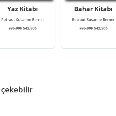
Yaz Kitabı
Bahar Kitabı
Rotraut Susanne Berner
Rotraut Susanne Berner
Orijinal
Şu
Orijinal
Şu
775,00
₺
542,50
₺
775,00
₺
542,50
₺
fiyat:
andaki
fiyat:
anda
775,00₺.
fiyat:
775,00₺.
fiyat
542,50₺.
542,
 çekebilir