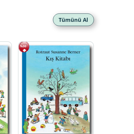
Tümünü Al
%30