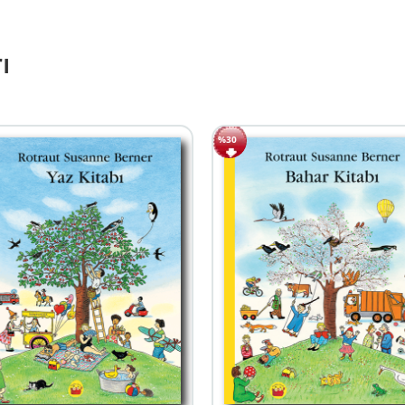
ı
%30