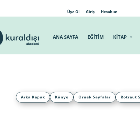
Üye Ol
Giriş
Hesabım
ANA SAYFA
EĞİTİM
KİTAP
Arka Kapak
Künye
Örnek Sayfalar
Rotraut 