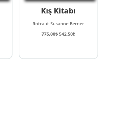
Kış Kitabı
Rotraut Susanne Berner
Orijinal
Şu
775,00
₺
542,50
₺
ki
fiyat:
andaki
:
775,00₺.
fiyat:
50₺.
542,50₺.