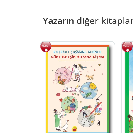
Yazarın diğer kitaplar
%30
%30