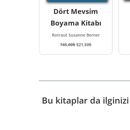
Dört Mevsim
Boyama Kitabı
Rotraut Susanne Berner
Orijinal
Şu
745,00
₺
521,50
₺
fiyat:
andaki
745,00₺.
fiyat:
521,50₺.
Bu kitaplar da ilginizi