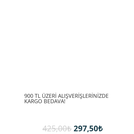
900 TL ÜZERİ ALIŞVERİŞLERİNİZDE
KARGO BEDAVA!
Orijinal
Şu
425,00
₺
297,50
₺