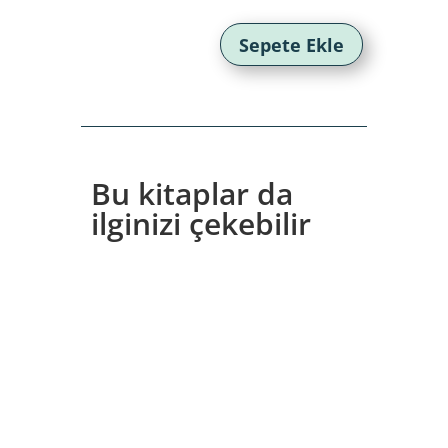
fiyat:
andaki
425,00₺.
fiyat:
297,50₺.
Sepete Ekle
Bu kitaplar da
ilginizi çekebilir