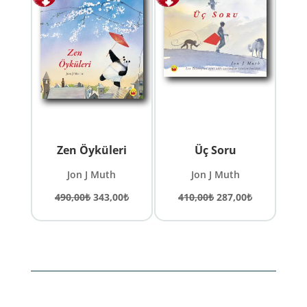
Zen Öyküleri
Üç Soru
Jon J Muth
Jon J Muth
Orijinal
Şu
Orijinal
Şu
490,00
₺
343,00
₺
410,00
₺
287,00
₺
fiyat:
andaki
fiyat:
andaki
490,00₺.
fiyat:
410,00₺.
fiyat:
343,00₺.
287,00₺.