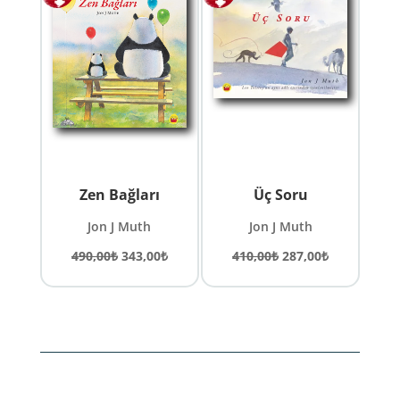
Zen Bağları
Üç Soru
Jon J Muth
Jon J Muth
Orijinal
Şu
Orijinal
Şu
490,00
₺
343,00
₺
410,00
₺
287,00
₺
fiyat:
andaki
fiyat:
andaki
490,00₺.
fiyat:
410,00₺.
fiyat:
343,00₺.
287,00₺.