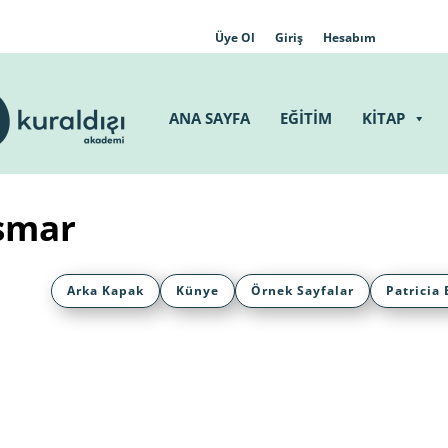
Üye Ol
Giriş
Hesabım
ANA SAYFA
EĞİTİM
KİTAP
ismar
Arka Kapak
Künye
Örnek Sayfalar
Patricia