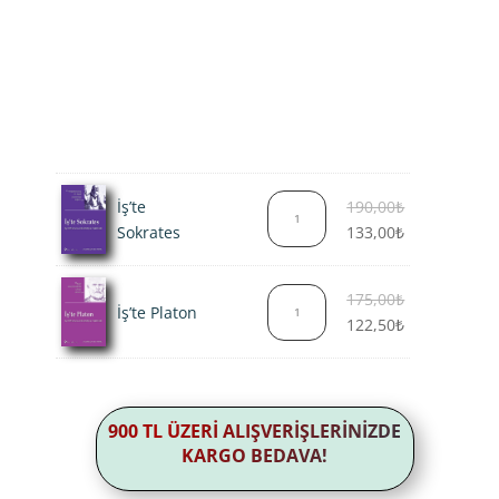
Orijinal
İş’te
190,00
₺
fiyat:
Şu
Sokrates
133,00
₺
190,00₺.
andaki
fiyat:
Orijinal
175,00
₺
133,00₺.
İş’te Platon
fiyat:
Şu
122,50
₺
175,00₺.
andaki
fiyat:
122,50₺.
900 TL ÜZERİ ALIŞVERİŞLERİNİZDE
KARGO BEDAVA!