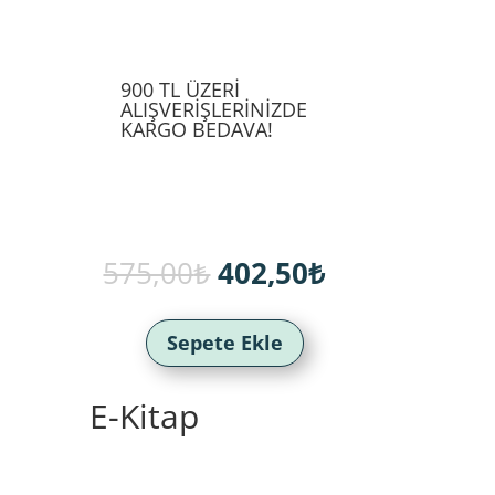
900 TL ÜZERİ
ALIŞVERİŞLERİNİZDE
KARGO BEDAVA!
Orijinal
Şu
575,00
₺
402,50
₺
fiyat:
andaki
575,00₺.
fiyat:
402,50₺.
Sepete Ekle
E-Kitap