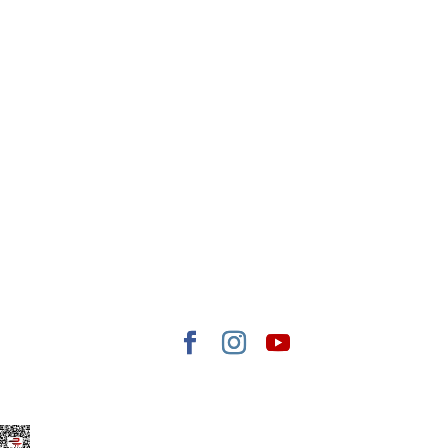
Elegant Themes
tarafından tasarlandı. |
WordPress
gururla sunar.