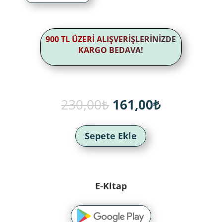
900 TL ÜZERİ ALIŞVERİŞLERİNİZDE
KARGO BEDAVA!
Orijinal
Şu
230,00
₺
161,00
₺
fiyat:
andaki
230,00₺.
fiyat:
161,00₺.
Sepete Ekle
E-Kitap