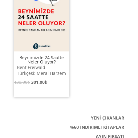
Beynimizde 24 Saatte
Neler Oluyor?
Bent Freiwald
Türkçesi: Meral Harzem
Orijinal
Şu
430,00
₺
301,00
₺
fiyat:
andaki
430,00₺.
fiyat:
301,00₺.
YENİ ÇIKANLAR
%60 İNDİRİMLİ KİTAPLAR
AYIN FIRSATI