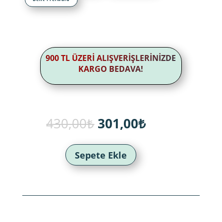
900 TL ÜZERİ ALIŞVERİŞLERİNİZDE
KARGO BEDAVA!
Orijinal
Şu
430,00
₺
301,00
₺
fiyat:
andaki
430,00₺.
fiyat:
301,00₺.
Sepete Ekle