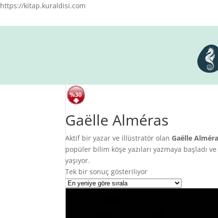
https://kitap.kuraldisi.com
%30
Gaëlle Alméras
Aktif bir yazar ve illüstratör olan
Gaëlle Almér
popüler bilim köşe yazıları yazmaya başladı v
yaşıyor.
Tek bir sonuç gösteriliyor