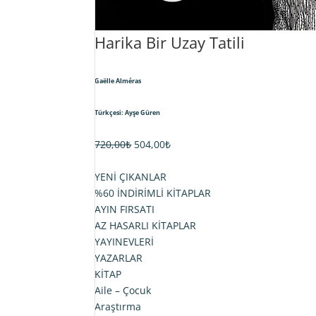
Harika Bir Uzay Tatili
Gaëlle Alméras
Türkçesi: Ayşe Güren
Orijinal
Şu
720,00
₺
504,00
₺
fiyat:
andaki
720,00₺.
fiyat:
YENİ ÇIKANLAR
504,00₺.
%60 İNDİRİMLİ KİTAPLAR
AYIN FIRSATI
AZ HASARLI KİTAPLAR
YAYINEVLERİ
YAZARLAR
KİTAP
Aile – Çocuk
Araştırma