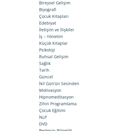
Bireysel Gelişim
Biyografi
Çocuk Kitapları
Edebiyat
İletişim ve İlişkiler
İş – Yönetim
Küçük Kitaplar
Psikoloji
Ruhsal Gelişim
Sağlık
Tarih
Güncel
Nil Gün’ün Sesinden
Motivasyon
Hipnomeditasyon
Zihin Programlama
Çocuk Eğitimi
NLP
DVD
Bedenin Bilgeliği