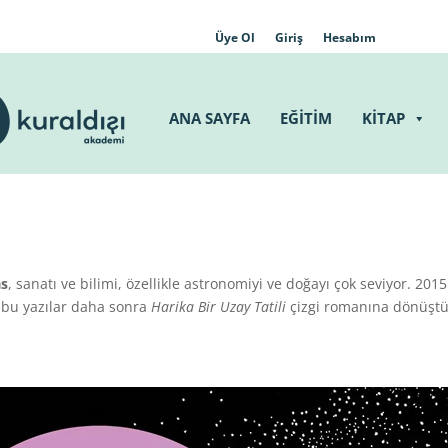
Üye Ol
Giriş
Hesabım
ANA SAYFA
EĞİTİM
KİTAP
as
, sanatı ve bilimi, özellikle astronomiyi ve doğayı çok seviyor. 2015
e bu yazılar daha sonra
Harika Bir Uzay Tatili
çizgi romanına dönüştü