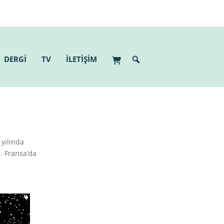
DERGİ
TV
İLETİŞİM
 yılında
. Fransa’da