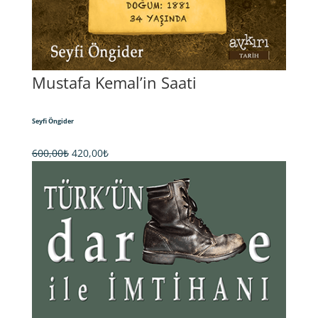
Mustafa Kemal’in Saati
Seyfi Öngider
Orijinal
Şu
600,00
₺
420,00
₺
fiyat:
andaki
600,00₺.
fiyat:
420,00₺.