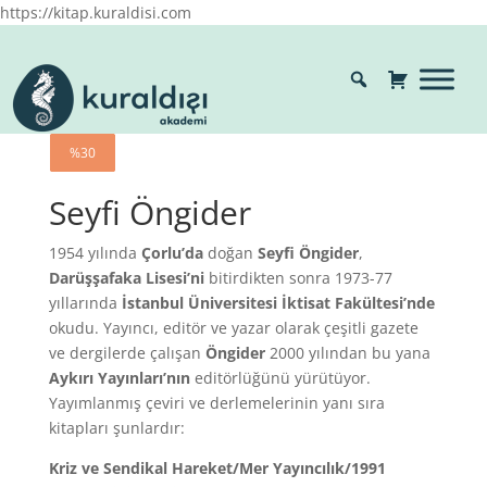
https://kitap.kuraldisi.com
%30
%30
%30
%30
%30
Seyfi Öngider
1954 yılında
Çorlu’da
doğan
Seyfi
Öngider
,
Darüşşafaka
Lisesi’ni
bitirdikten sonra 1973-77
yıllarında
İstanbul
Üniversitesi
İktisat
Fakültesi’nde
okudu. Yayıncı, editör ve yazar olarak çeşitli gazete
ve dergilerde çalışan
Öngider
2000 yılından bu yana
Aykırı
Yayınları’nın
editörlüğünü yürütüyor.
Yayımlanmış çeviri ve derlemelerinin yanı sıra
kitapları şunlardır:
Kriz ve Sendikal Hareket/Mer Yayıncılık/1991