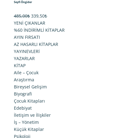
Seyfi Öngider
Orijinal
Şu
485,00
₺
339,50
₺
fiyat:
andaki
YENİ ÇIKANLAR
485,00₺.
fiyat:
%60 İNDİRİMLİ KİTAPLAR
339,50₺.
AYIN FIRSATI
AZ HASARLI KİTAPLAR
YAYINEVLERİ
YAZARLAR
KİTAP
Aile – Çocuk
Araştırma
Bireysel Gelişim
Biyografi
Çocuk Kitapları
Edebiyat
İletişim ve İlişkiler
İş – Yönetim
Küçük Kitaplar
Psikoloji