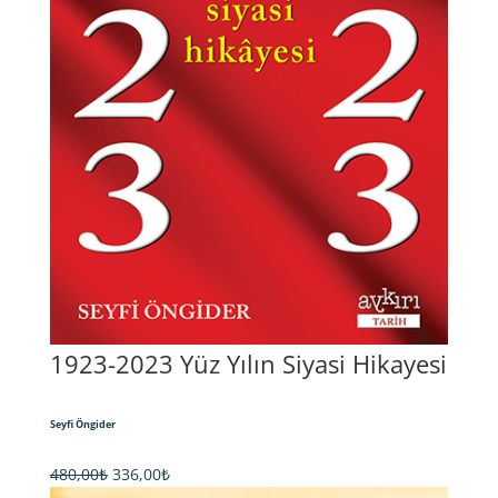
1923-2023 Yüz Yılın Siyasi Hikayesi
Seyfi Öngider
Orijinal
Şu
480,00
₺
336,00
₺