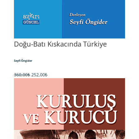
Doğu-Batı Kıskacında Türkiye
Seyfi Öngider
Orijinal
Şu
360,00
₺
252,00
₺
fiyat:
andaki
360,00₺.
fiyat:
252,00₺.