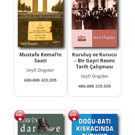
Mustafa Kemal’in
Kuruluş ve Kurucu
Saati
– Bir Gayri Resmi
Tarih Çalışması
Seyfi Öngider
Seyfi Öngider
Orijinal
Şu
600,00
₺
420,00
₺
Orijinal
Şu
485,00
₺
339,50
₺
fiyat:
andaki
fiyat:
andaki
600,00₺.
fiyat:
485,00₺.
fiyat:
420,00₺.
339,50₺.
%30
%30