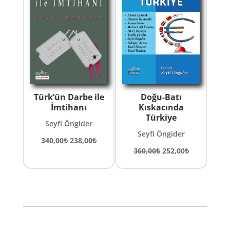
Türk’ün Darbe ile
Doğu-Batı
İmtihanı
Kıskacında
Türkiye
Seyfi Öngider
Seyfi Öngider
Orijinal
Şu
340,00
₺
238,00
₺
Orijinal
Şu
360,00
₺
252,00
₺
fiyat:
andaki
fiyat:
andaki
340,00₺.
fiyat:
360,00₺.
fiyat:
238,00₺.
252,00₺.