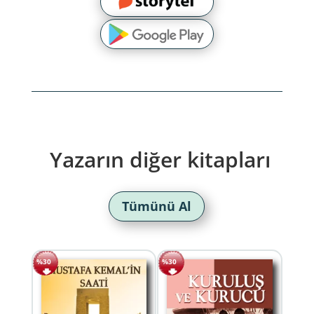
Yazarın diğer kitapları
Tümünü Al
%30
%30