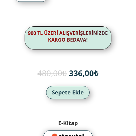
900 TL ÜZERİ ALIŞVERİŞLERİNİZDE
KARGO BEDAVA!
Orijinal
Şu
480,00
₺
336,00
₺
fiyat:
andaki
480,00₺.
fiyat:
336,00₺.
Sepete Ekle
E-Kitap